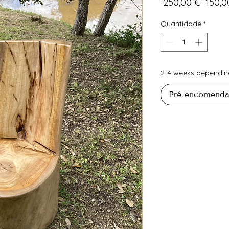
Preço
 250,00 € 
150,0
norma
Quantidade
*
2-4 weeks depending
Pré-encomenda