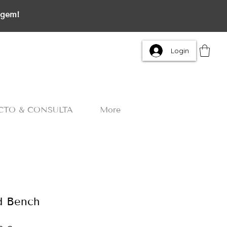
agem!
Login
CTO & CONSULTA
More
d Bench