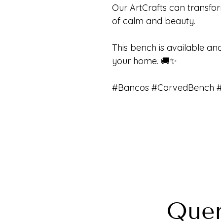
Our ArtCrafts can transfo
of calm and beauty.
This bench is available an
your home. 🚚✨
#Bancos #CarvedBench #
Quer