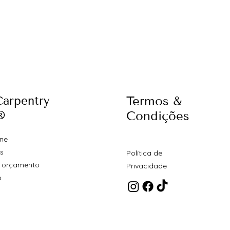
Carpentry
Termos &
®
Condições
ine
s
Política de
 orçamento
Privacidade
o