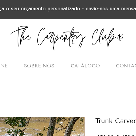
ça o seu orçamento personalizado - envie-nos uma mens
The Carpentry Club®
INE
SOBRE NÓS
CATÁLOGO
CONTA
Trunk Carve