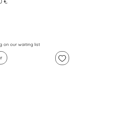
Preço
0 €
l
promocional
 on our waiting list
r